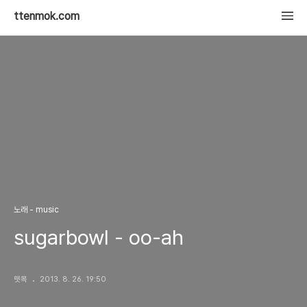
ttenmok.com
노래 - music
sugarbowl - oo-ah
뗏목
2013. 8. 26. 19:50