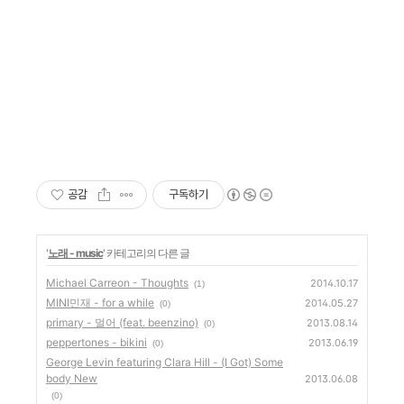
공감
구독하기
'
노래 - music
' 카테고리의 다른 글
Michael Carreon - Thoughts
2014.10.17
(1)
MINI민재 - for a while
2014.05.27
(0)
primary - 멀어 (feat. beenzino)
2013.08.14
(0)
peppertones - bikini
2013.06.19
(0)
George Levin featuring Clara Hill - (I Got) Some
body New
2013.06.08
(0)