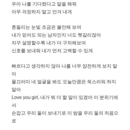
우아 나를 기다렸다고 말을 해줘
아무 걱정하지 말고 안겨 내게
흔들리는 눈빛 조금은 불안해 보여
내가 믿어도 되는 남자인지 너도 헷갈리잖아
자꾸 설명할수록 내가 더 구차해보여
신호를 보내줘 내가 먼저 고백할 수 있게
빠르다고 생각하지 않아 나를 너무 얌전하게 보지 말
아
물끄러미 네 얼굴을 봐도 오늘만큼은 쑥스러워 하지
말아
Love you girl, 내가 뭐 더 할 말이 있겠어 이 분위기에
서
손잡고 우리 둘이 보내기로 이 밤을 우리 둘의 처음으
로