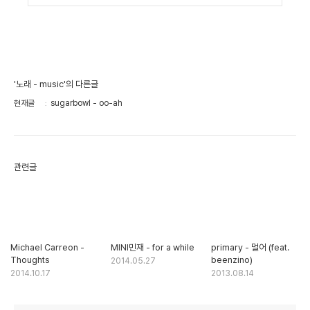
'노래 - music'의 다른글
현재글
sugarbowl - oo-ah
관련글
Michael Carreon -
MINI민재 - for a while
primary - 멀어 (feat.
Thoughts
beenzino)
2014.05.27
2014.10.17
2013.08.14